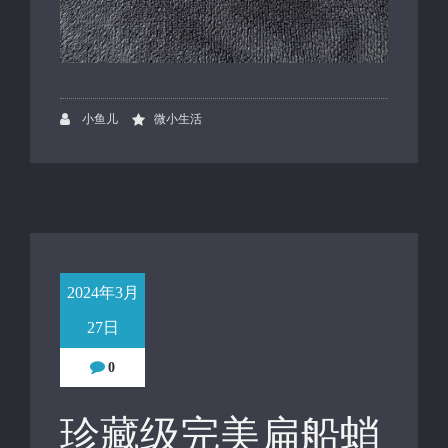
小鱼儿
微小生活
2024年3月
27日
0
珍藏级完美扁船蛸