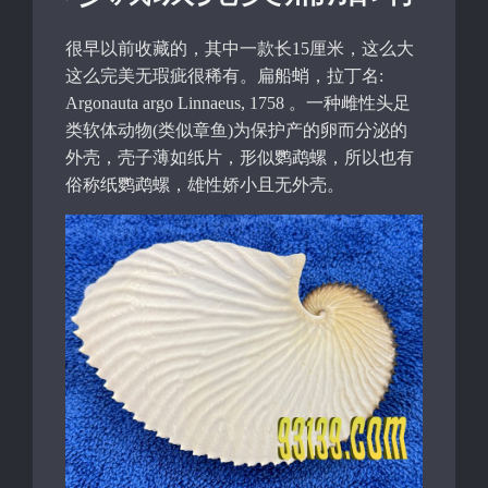
很早以前收藏的，其中一款长15厘米，这么大
这么完美无瑕疵很稀有。扁船蛸，拉丁名:
Argonauta argo Linnaeus, 1758 。一种雌性头足
类软体动物(类似章鱼)为保护产的卵而分泌的
外壳，壳子薄如纸片，形似鹦鹉螺，所以也有
俗称纸鹦鹉螺，雄性娇小且无外壳。