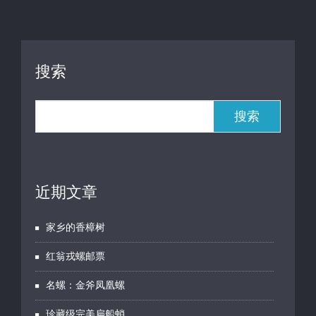
搜索
搜索
近期文章
家乡的香樟树
红翁戎螺邮票
名螺：金斧凤凰螺
珍藏级完美扁船蛸