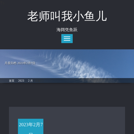
?>
Skip
to
老师叫我小鱼儿
content
海阔凭鱼跃
Toggle
navigation
月度归档 2023年2月7日
首页
/
2023
/
2 月
( 页面2 )
2023年2月7