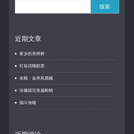
搜索
近期文章
家乡的香樟树
红翁戎螺邮票
名螺：金斧凤凰螺
珍藏级完美扁船蛸
烟斗海螺