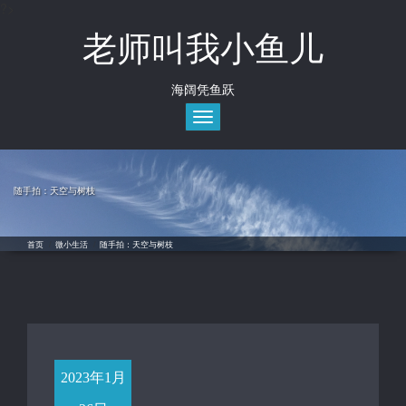
?>
Skip
to
老师叫我小鱼儿
content
海阔凭鱼跃
Toggle
navigation
随手拍：天空与树枝
首页
/
微小生活
/
随手拍：天空与树枝
2023年1月