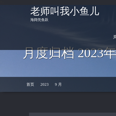
?>
Skip
to
老师叫我小鱼儿
content
海阔凭鱼跃
月度归档 2023年
首页
/
2023
/
9 月