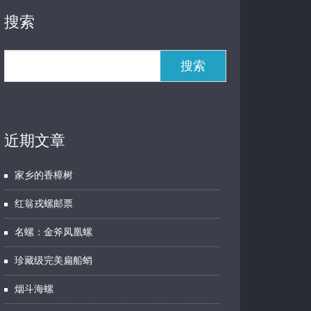
搜索
搜索
近期文章
家乡的香樟树
红翁戎螺邮票
名螺：金斧凤凰螺
珍藏级完美扁船蛸
烟斗海螺